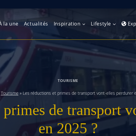
À la une
Actualités
Inspiration
Lifestyle
Exp
Europe de l’Ouest
Amérique du Nord
Afrique 
(Maghre
Europe du Nord
Amérique centrale
Afrique 
TOURISME
Europe centrale
Antilles et Caraïbes
Afrique d
»
Tourisme
»
Les réductions et primes de transport vont-elles perdurer 
Europe de l’Est
Amérique du Sud
 primes de transport v
Afrique 
Balkans
en 2025 ?