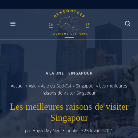
Skip
to
content
À LA UNE
|
SINGAPOUR
Accueil
»
Asie
»
Asie du Sud-Est
»
Singapour
»
Les meilleures
raisons de visiter Singapour
Les meilleures raisons de visiter
Singapour
par
Huyen My Ngo
publié le
25 février 2021