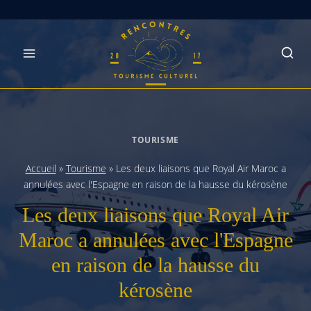
Skip
to
content
TOURISME
Accueil
»
Tourisme
»
Les deux liaisons que Royal Air Maroc a
annulées avec l'Espagne en raison de la hausse du kérosène
Les deux liaisons que Royal Air
Maroc a annulées avec l'Espagne
en raison de la hausse du
kérosène