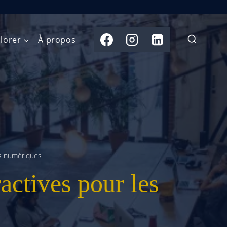
lorer
À propos
du Nord
Moyen-Orient
Australasie
b)
Asie centrale
Îles du Pacifique
de l’Ouest
Sous-continent
e l’Est
indien
es numériques
ractives pour les
australe
Asie du Sud-Est
Extrême-Orient