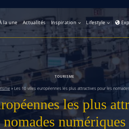
À la une
Actualités
Inspiration
Lifestyle
Exp
Europe de l’Ouest
Amérique du Nord
Afrique 
(Maghre
Europe du Nord
Amérique centrale
Afrique 
TOURISME
Europe centrale
Antilles et Caraïbes
Afrique d
risme
»
Les 10 villes européennes les plus attractives pour les nomad
Europe de l’Est
Amérique du Sud
ropéennes les plus att
Afrique 
Balkans
nomades numériques