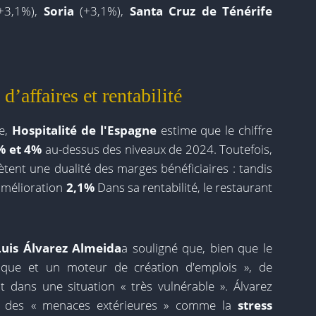
+3,1%),
Soria
(+3,1%),
Santa Cruz de Ténérife
d’affaires et rentabilité
se,
Hospitalité de l'Espagne
estime que le chiffre
% et 4%
au-dessus des niveaux de 2024. Toutefois,
tent une dualité des marges bénéficiaires : tandis
amélioration
2,1%
Dans sa rentabilité, le restaurant
Luis Álvarez Almeida
a souligné que, bien que le
que et un moteur de création d'emplois », de
 dans une situation « très vulnérable ». Álvarez
é à des « menaces extérieures » comme la
stress