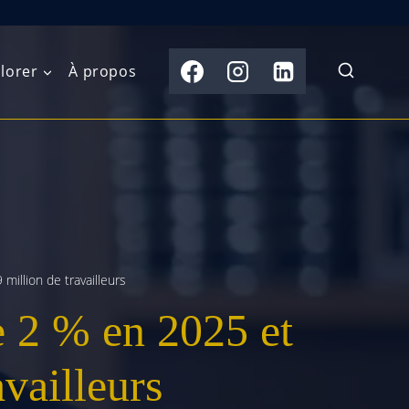
lorer
À propos
du Nord
Moyen-Orient
Australasie
b)
Asie centrale
Îles du Pacifique
de l’Ouest
Sous-continent
e l’Est
indien
million de travailleurs
e 2 % en 2025 et
australe
Asie du Sud-Est
Extrême-Orient
availleurs