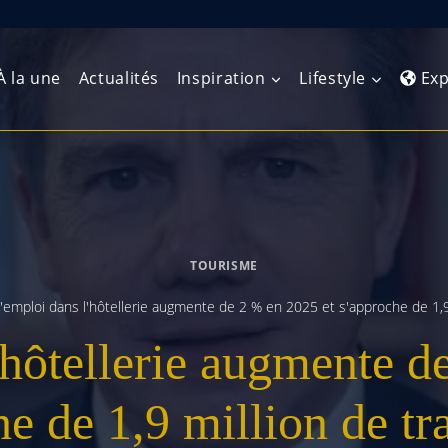
À la une
Actualités
Inspiration
Lifestyle
Exp
Europe de l’Ouest
Amérique du Nord
Afrique 
(Maghre
Europe du Nord
Amérique centrale
Afrique 
TOURISME
Europe centrale
Antilles et Caraïbes
Afrique d
'emploi dans l'hôtellerie augmente de 2 % en 2025 et s'approche de 1,9 
Europe de l’Est
Amérique du Sud
'hôtellerie augmente d
Afrique 
Balkans
e de 1,9 million de tr