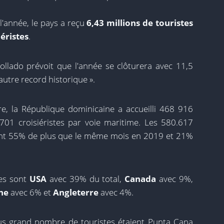
l'année, le pays a reçu
6,43 millions de touristes
iéristes
.
ollado prévoit que l'année se clôturera avec 11,5
 autre record historique ».
, la République dominicaine a accueilli 468 916
701 croisiéristes par voie maritime. Les 580.617
nt 55% de plus que le même mois en 2019 et 21%
tes sont
USA
avec 39% du total,
Canada
avec 9%,
ne
avec 6% et
Angleterre
avec 4%.
plus grand nombre de touristes étaient Punta Cana