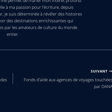
ui me permet de marier mon intérêt profond
elle à ma passion pour l'écriture, depuis
, je suis déterminée à révéler des histoires
oir des destinations enrichissantes qui
es par les amateurs de culture du monde
entier.
SUIVANT
 des
Fonds d'aide aux agences de voyages touchée
par DAN