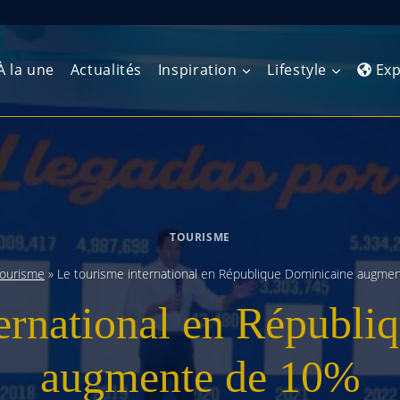
À la une
Actualités
Inspiration
Lifestyle
Exp
Europe de l’Ouest
Amérique du Nord
Afrique 
(Maghre
Europe du Nord
Amérique centrale
Afrique 
TOURISME
Europe centrale
Antilles et Caraïbes
Afrique d
ourisme
»
Le tourisme international en République Dominicaine augme
Europe de l’Est
Amérique du Sud
ternational en Républi
Afrique 
Balkans
augmente de 10%