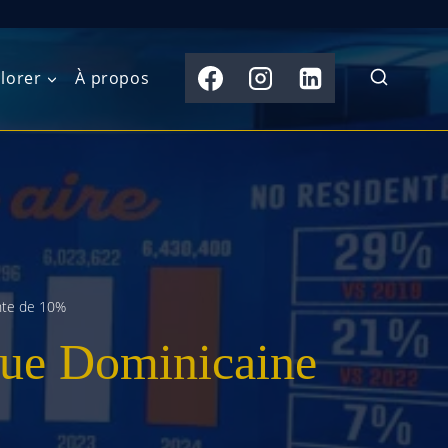
lorer
À propos
du Nord
Moyen-Orient
Australasie
b)
Asie centrale
Îles du Pacifique
de l’Ouest
Sous-continent
e l’Est
indien
nte de 10%
que Dominicaine
australe
Asie du Sud-Est
Extrême-Orient