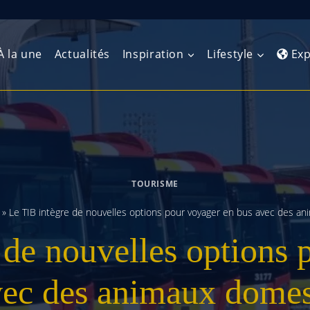
À la une
Actualités
Inspiration
Lifestyle
Exp
Europe de l’Ouest
Amérique du Nord
Afrique 
(Maghre
Europe du Nord
Amérique centrale
Afrique 
TOURISME
Europe centrale
Antilles et Caraïbes
Afrique d
»
Le TIB intègre de nouvelles options pour voyager en bus avec des a
Europe de l’Est
Amérique du Sud
 de nouvelles options 
Afrique 
Balkans
vec des animaux domes