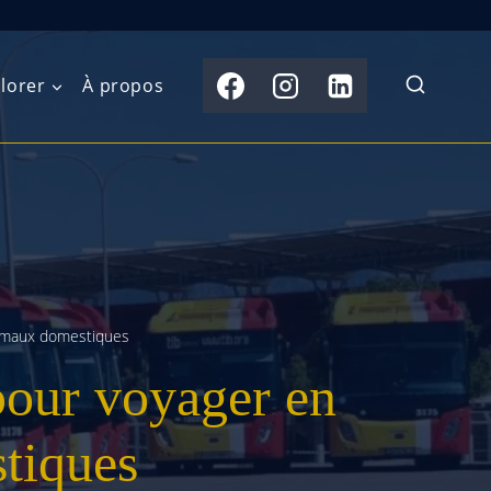
lorer
À propos
du Nord
Moyen-Orient
Australasie
b)
Asie centrale
Îles du Pacifique
de l’Ouest
Sous-continent
e l’Est
indien
nimaux domestiques
pour voyager en
australe
Asie du Sud-Est
Extrême-Orient
tiques