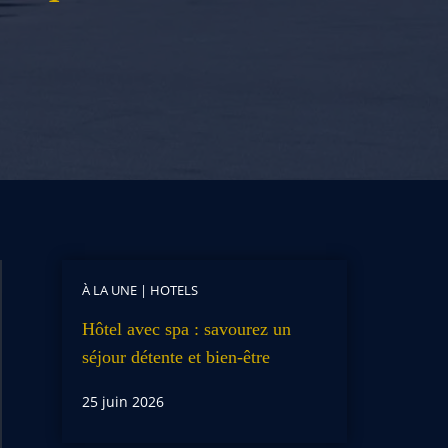
À LA UNE
|
HOTELS
Hôtel avec spa : savourez un
séjour détente et bien-être
25 juin 2026