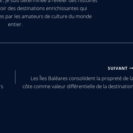
, je suis déterminée à révéler des histoires
oir des destinations enrichissantes qui
es par les amateurs de culture du monde
entier.
SUIVANT
Les Îles Baléares consolident la propreté de l
rs
côte comme valeur différentielle de la destinatio