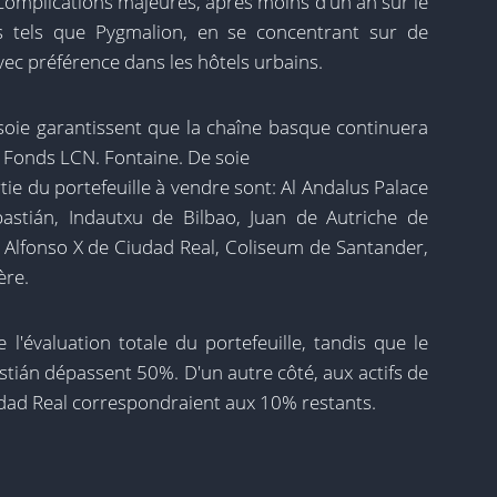
 complications majeures, après moins d'un an sur le
s tels que Pygmalion, en se concentrant sur de
vec préférence dans les hôtels urbains.
 soie garantissent que la chaîne basque continuera
au Fonds LCN. Fontaine. De soie
rtie du portefeuille à vendre sont: Al Andalus Palace
astián, Indautxu de Bilbao, Juan de Autriche de
, Alfonso X de Ciudad Real, Coliseum de Santander,
ère.
 l'évaluation totale du portefeuille, tandis que le
stián dépassent 50%. D'un autre côté, aux actifs de
iudad Real correspondraient aux 10% restants.