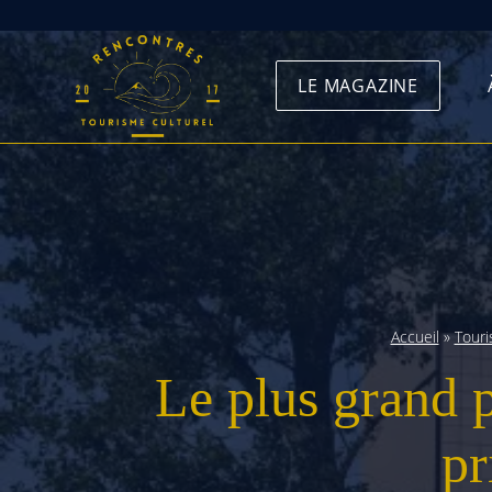
Skip
to
LE MAGAZINE
content
Accueil
»
Tour
Le plus grand p
pr