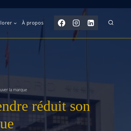
lorer
À propos
du Nord
Moyen-Orient
Australasie
b)
Asie centrale
Îles du Pacifique
de l’Ouest
Sous-continent
e l’Est
indien
auver la marque
endre réduit son
australe
Asie du Sud-Est
Extrême-Orient
que