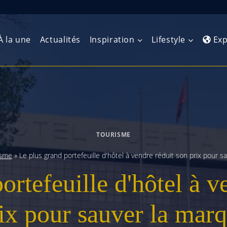
À la une
Actualités
Inspiration
Lifestyle
Exp
Europe de l’Ouest
Amérique du Nord
Afrique 
(Maghre
Europe du Nord
Amérique centrale
Afrique 
TOURISME
Europe centrale
Antilles et Caraïbes
Afrique d
isme
»
Le plus grand portefeuille d'hôtel à vendre réduit son prix pour s
Europe de l’Est
Amérique du Sud
ortefeuille d'hôtel à v
Afrique 
Balkans
ix pour sauver la mar