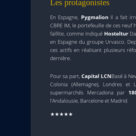
Les protagonistes
En Espagne,
Pygmalion
Il a fait i
CBRE IM, le portefeuille de ces neuf h
faillite, comme indiqué
Hosteltur
Dan
en Espagne du groupe Urvasco. Depui
ces actifs en réalisant plusieurs ré
dernière.
Pour sa part,
Capital LCN
Basé à Ne
Colonia (Allemagne), Londres et 
supermarchés Mercadona par
18
l'Andalousie, Barcelone et Madrid.
★★★★★