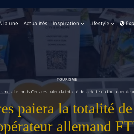
À la une
Actualités
Inspiration
Lifestyle
Exp
Europe de l’Ouest
Amérique du Nord
Afrique 
(Maghre
Europe du Nord
Amérique centrale
Afrique 
TOURISME
Europe centrale
Antilles et Caraïbes
Afrique d
risme
»
Le fonds Certares paiera la totalité de la dette du tour opérateu
Europe de l’Est
Amérique du Sud
s paiera la totalité de
Afrique 
Balkans
opérateur allemand FT