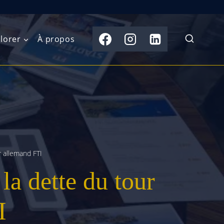
lorer
À propos
du Nord
Moyen-Orient
Australasie
b)
Asie centrale
Îles du Pacifique
de l’Ouest
Sous-continent
e l’Est
indien
r allemand FTI
 la dette du tour
australe
Asie du Sud-Est
Extrême-Orient
I