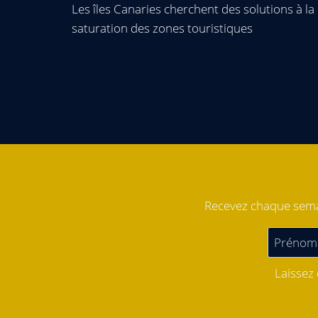
Les îles Canaries cherchent des solutions à la
saturation des zones touristiques
Recevez chaque semai
Laissez