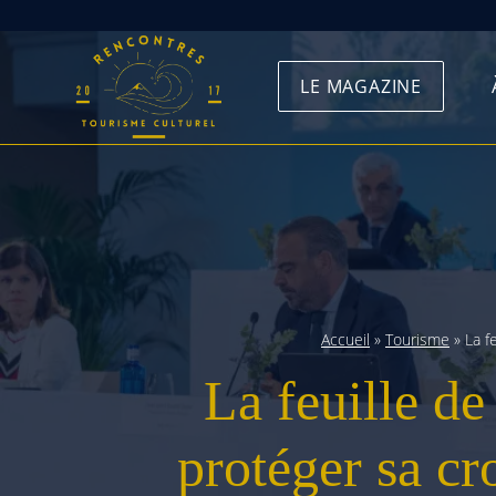
Skip
to
LE MAGAZINE
content
Accueil
»
Tourisme
»
La f
La feuille de
protéger sa cr