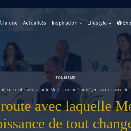
À la une
Actualités
Inspiration
Lifestyle
Exp
Europe de l’Ouest
Amérique du Nord
Afrique 
(Maghre
Europe du Nord
Amérique centrale
Afrique 
TOURISME
Europe centrale
Antilles et Caraïbes
Afrique d
euille de route avec laquelle Meliá cherche à protéger sa croissance de
Europe de l’Est
Amérique du Sud
 route avec laquelle M
Afrique 
Balkans
oissance de tout chan