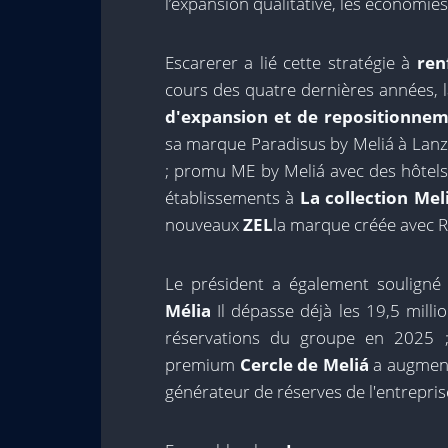
l’expansion qualitative, les économies
Escarerer a lié cette stratégie à
ren
cours des quatre dernières années, l
d'expansion et de repositionnem
sa marque Paradisus by Meliá à Lanz
; promu ME by Meliá avec des hôtels
établissements à
La collection Mel
nouveaux
ZEL
la marque créée avec R
Le président a également souligné l
Mélia
Il dépasse déjà les 19,5 mill
réservations du groupe en 2025
premium
Cercle de Meliá
a augment
générateur de réserves de l'entrepris