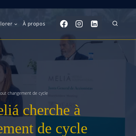
lorer
À propos
du Nord
Moyen-Orient
Australasie
b)
Asie centrale
Îles du Pacifique
de l’Ouest
Sous-continent
e l’Est
indien
 tout changement de cycle
eliá cherche à
australe
Asie du Sud-Est
Extrême-Orient
gement de cycle