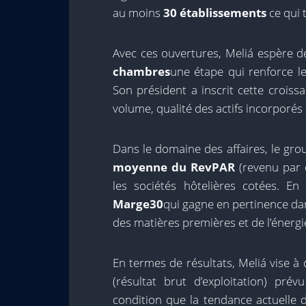
au moins
30 établissements
ce qui 
Avec ces ouvertures, Meliá espère d
chambres
une étape qui renforce le
Son président a inscrit cette croiss
volume, qualité des actifs incorporés et
Dans le domaine des affaires, le gr
moyenne du RevPAR
(revenu par 
les sociétés hôtelières cotées. En 
Marge30
qui gagne en pertinence da
des matières premières et de l’énergi
En termes de résultats, Meliá vise à
(résultat brut d’exploitation) pr
condition que la tendance actuelle 