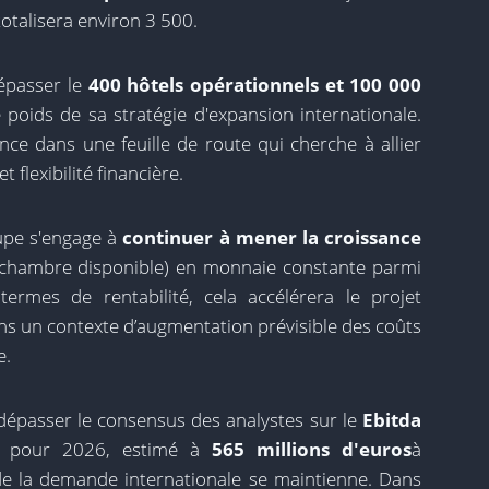
totalisera environ 3 500.
épasser le
400 hôtels opérationnels et 100 000
 poids de sa stratégie d'expansion internationale.
ance dans une feuille de route qui cherche à allier
 flexibilité financière.
oupe s'engage à
continuer à mener la croissance
chambre disponible) en monnaie constante parmi
termes de rentabilité, cela accélérera le projet
ns un contexte d’augmentation prévisible des coûts
e.
 dépasser le consensus des analystes sur le
Ebitda
évu pour 2026, estimé à
565 millions d'euros
à
de la demande internationale se maintienne. Dans