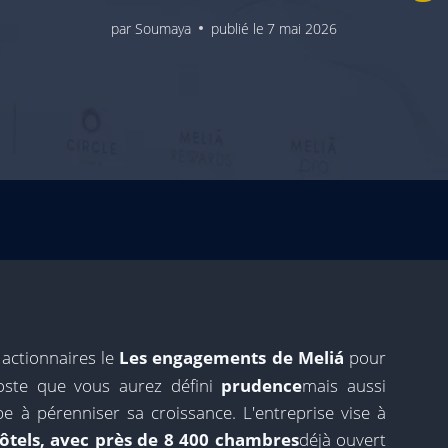
par
Soumaya
publié le
7 mai 2026
actionnaires le
Les engagements de Meliá
pour
poste que vous aurez défini
prudence
mais aussi
e à pérenniser sa croissance. L'entreprise vise à
tels, avec près de 8 400 chambres
déjà ouvert