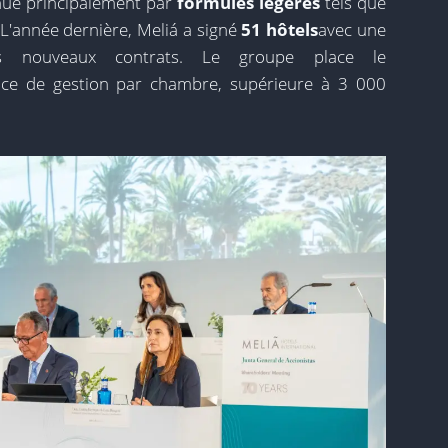
nue principalement par
formules légères
tels que
n. L'année dernière, Meliá a signé
51 hôtels
avec une
es nouveaux contrats. Le groupe place le
nce de gestion par chambre, supérieure à 3 000