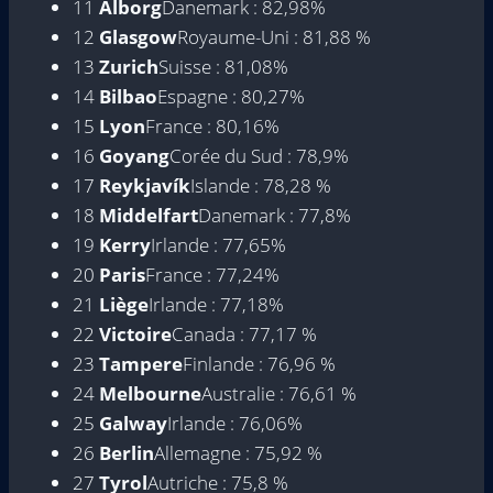
11
Alborg
Danemark : 82,98%
12
Glasgow
Royaume-Uni : 81,88 %
13
Zurich
Suisse : 81,08%
14
Bilbao
Espagne : 80,27%
15
Lyon
France : 80,16%
16
Goyang
Corée du Sud : 78,9%
17
Reykjavík
Islande : 78,28 %
18
Middelfart
Danemark : 77,8%
19
Kerry
Irlande : 77,65%
20
Paris
France : 77,24%
21
Liège
Irlande : 77,18%
22
Victoire
Canada : 77,17 %
23
Tampere
Finlande : 76,96 %
24
Melbourne
Australie : 76,61 %
25
Galway
Irlande : 76,06%
26
Berlin
Allemagne : 75,92 %
27
Tyrol
Autriche : 75,8 %