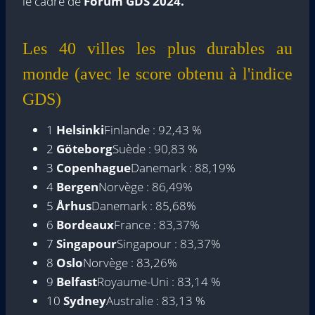
le cadre de
Forum GDS 2024.
Les 40 villes les plus durables au
monde (avec le score obtenu à l'indice
GDS)
1
Helsinki
Finlande : 92,43 %
2
Göteborg
Suède : 90,83 %
3
Copenhague
Danemark : 88,19%
4
Bergen
Norvège : 86,49%
5
Århus
Danemark : 85,68%
6
Bordeaux
France : 83,37%
7
Singapour
Singapour : 83,37%
8
Oslo
Norvège : 83,26%
9
Belfast
Royaume-Uni : 83,14 %
10
Sydney
Australie : 83,13 %