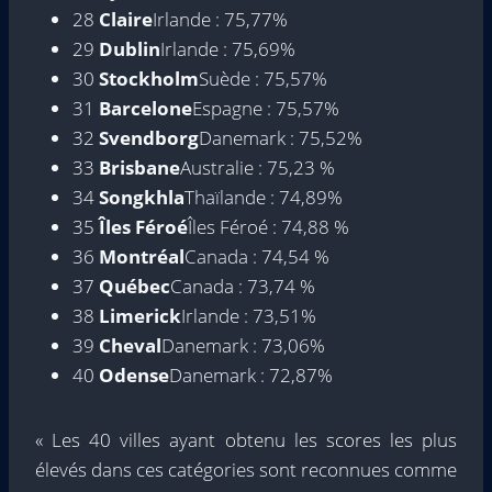
28
Claire
Irlande : 75,77%
29
Dublin
Irlande : 75,69%
30
Stockholm
Suède : 75,57%
31
Barcelone
Espagne : 75,57%
32
Svendborg
Danemark : 75,52%
33
Brisbane
Australie : 75,23 %
34
Songkhla
Thaïlande : 74,89%
35
Îles Féroé
Îles Féroé : 74,88 %
36
Montréal
Canada : 74,54 %
37
Québec
Canada : 73,74 %
38
Limerick
Irlande : 73,51%
39
Cheval
Danemark : 73,06%
40
Odense
Danemark : 72,87%
« Les 40 villes ayant obtenu les scores les plus
élevés dans ces catégories sont reconnues comme