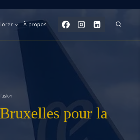
lorer
À propos
du Nord
Moyen-Orient
Australasie
b)
Asie centrale
Îles du Pacifique
de l’Ouest
Sous-continent
e l’Est
indien
 fusion
 Bruxelles pour la
australe
Asie du Sud-Est
Extrême-Orient