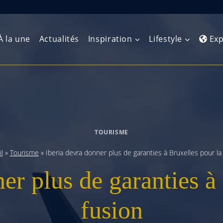
À la une
Actualités
Inspiration
Lifestyle
Exp
Europe de l’Ouest
Amérique du Nord
Afrique 
(Maghre
Europe du Nord
Amérique centrale
Afrique 
TOURISME
Europe centrale
Antilles et Caraïbes
Afrique d
l
»
Tourisme
»
Iberia devra donner plus de garanties à Bruxelles pour la
Europe de l’Est
Amérique du Sud
er plus de garanties à
Afrique 
Balkans
fusion