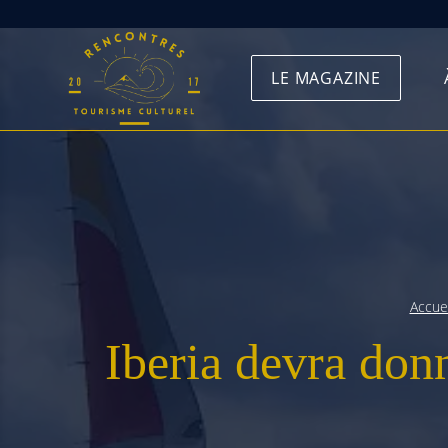
Skip
to
LE MAGAZINE
content
Accuei
Iberia devra donn