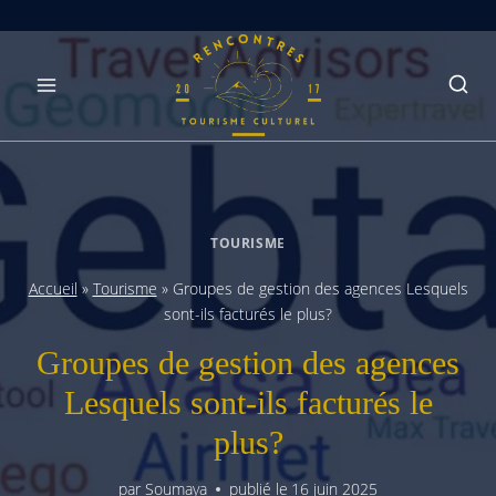
Skip
to
content
TOURISME
Accueil
»
Tourisme
»
Groupes de gestion des agences Lesquels
sont-ils facturés le plus?
Groupes de gestion des agences
Lesquels sont-ils facturés le
plus?
par
Soumaya
publié le
16 juin 2025