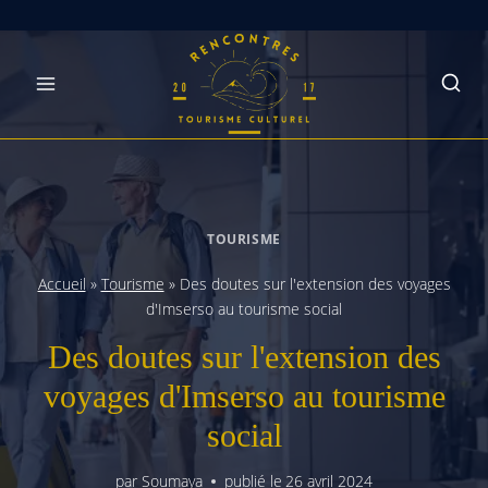
Skip
to
content
TOURISME
Accueil
»
Tourisme
»
Des doutes sur l'extension des voyages
d'Imserso au tourisme social
Des doutes sur l'extension des
voyages d'Imserso au tourisme
social
par
Soumaya
publié le
26 avril 2024