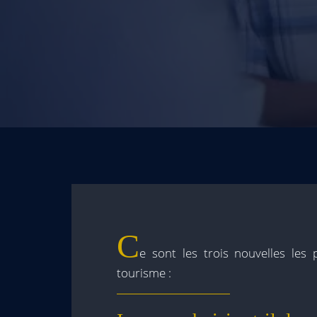
C
e sont les trois nouvelles les
tourisme :