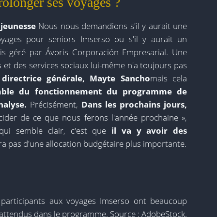
prolonger ses voyages ?
jeunesse
Nous nous demandions s'il y aurait une
ages pour seniors Imserso ou s'il y aurait un
is géré par Ávoris Corporación Empresarial. Une
és et des services sociaux lui-même n'a toujours pas
n
directrice générale, Mayte Sancho
mais cela
mble du fonctionnement du programme de
nalyse.
Précisément,
Dans les prochains jours,
ider de ce que nous ferons l'année prochaine »,
qui semble clair, c'est que
il va y avoir des
ra pas d'une allocation budgétaire plus importante.
s participants aux voyages Imserso ont beaucoup
attendus dans le programme. Source : AdobeStock.