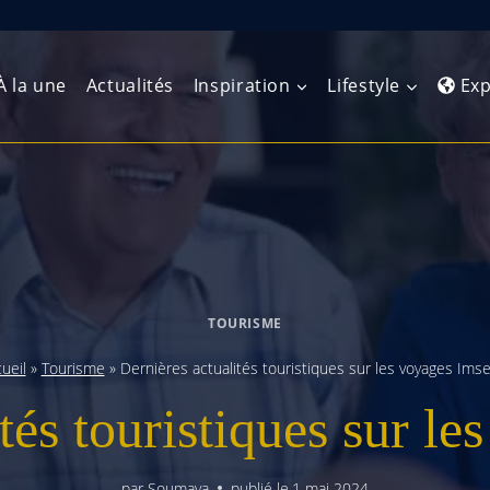
À la une
Actualités
Inspiration
Lifestyle
Exp
Europe de l’Ouest
Amérique du Nord
Afrique 
(Maghre
Europe du Nord
Amérique centrale
Afrique 
Europe centrale
Antilles et Caraïbes
TOURISME
Afrique d
Europe de l’Est
Amérique du Sud
ueil
»
Tourisme
»
Dernières actualités touristiques sur les voyages Ims
Afrique 
Balkans
tés touristiques sur l
par
Soumaya
publié le
1 mai 2024