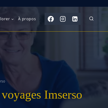
lorer
À propos
du Nord
Moyen-Orient
Australasie
b)
Asie centrale
Îles du Pacifique
de l’Ouest
Sous-continent
e l’Est
indien
erso
australe
Asie du Sud-Est
es voyages Imserso
Extrême-Orient