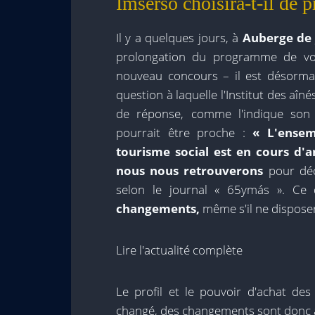
Imserso choisira-t-il de 
Il y a quelques jours, à
Auberge de 
prolongation du programme de voy
nouveau concours – il est désorma
question à laquelle l'Institut des aîn
de réponse, comme l'indique so
pourrait être proche :
« L'ense
tourisme social est en cours d'a
nous nous retrouverons
pour déc
selon le journal « 65ymás ». Ce 
changements,
même s'il ne dispose
Lire l'actualité complète
Le profil et le pouvoir d'achat de
changé, des changements sont donc 