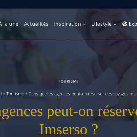
À la une
Actualités
Inspiration
Lifestyle
Exp
Europe de l’Ouest
Amérique du Nord
Afrique 
(Maghre
Europe du Nord
Amérique centrale
Afrique 
TOURISME
Europe centrale
Antilles et Caraïbes
Afrique d
il
»
Tourisme
»
Dans quelles agences peut-on réserver des voyages Ims
Europe de l’Est
Amérique du Sud
agences peut-on réserv
Afrique 
Balkans
Imserso ?