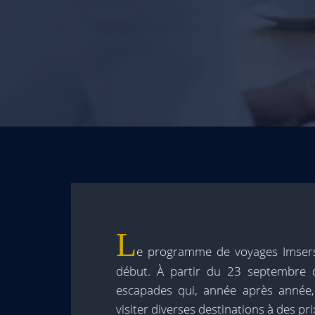
L
e programme de voyages Imsers
début. À partir du 23 septembre d
escapades qui, année après année, o
visiter diverses destinations à des pr