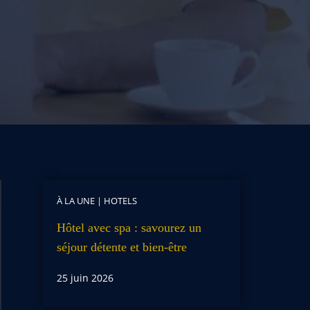
À LA UNE
|
HOTELS
Hôtel avec spa : savourez un
séjour détente et bien-être
25 juin 2026