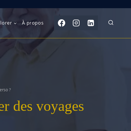
lorer
À propos
du Nord
Moyen-Orient
Australasie
b)
Asie centrale
Îles du Pacifique
de l’Ouest
Sous-continent
e l’Est
indien
erso ?
er des voyages
australe
Asie du Sud-Est
Extrême-Orient