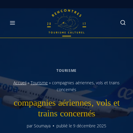
Skip
to
content
TOURISME
Accueil
»
Tourisme
»
compagnies aériennes, vols et trains
concernés
compagnies aériennes, vols et
trains concernés
par
Soumaya
publié le
9 décembre 2025