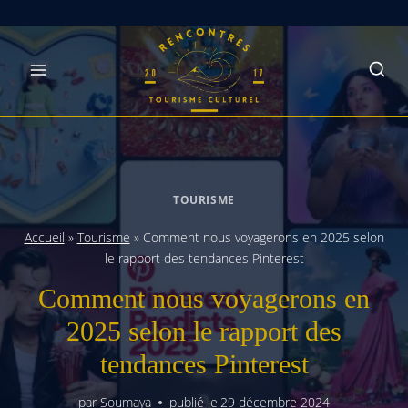
Skip
to
content
TOURISME
Accueil
»
Tourisme
»
Comment nous voyagerons en 2025 selon
le rapport des tendances Pinterest
Comment nous voyagerons en
2025 selon le rapport des
tendances Pinterest
par
Soumaya
publié le
29 décembre 2024