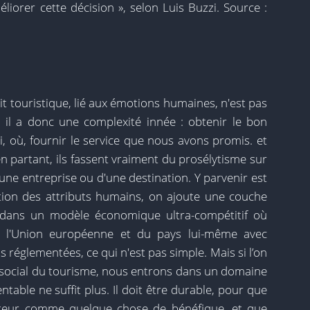
liorer cette décision », selon Luis Buzzi. Source :
t touristique, lié aux émotions humaines, n'est pas
f, il a donc une complexité innée : obtenir le bon
i, où, fournir le service que nous avons promis. et
en partant, ils fassent vraiment du prosélytisme sur
 d'une entreprise ou d'une destination. Y parvenir est
gestion des attributs humains, on ajoute une couche
re dans un modèle économique ultra-compétitif où
de l'Union européenne et du pays lui-même avec
réglementées, ce qui n'est pas simple. Mais si l’on
re social du tourisme, nous entrons dans un domaine
entable ne suffit plus. Il doit être durable, pour que
ecteur comme quelque chose de bénéfique, et que