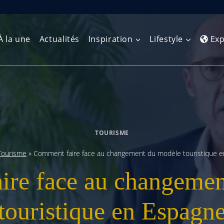
À la une
Actualités
Inspiration
Lifestyle
Exp
Europe de l’Ouest
Amérique du Nord
Afrique 
(Maghre
Europe du Nord
Amérique centrale
Afrique 
TOURISME
Europe centrale
Antilles et Caraïbes
Afrique d
Tourisme
»
Comment faire face au changement du modèle touristique 
Europe de l’Est
Amérique du Sud
ire face au changemen
Afrique 
Balkans
touristique en Espagn