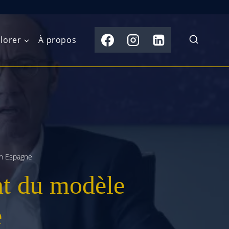
lorer
À propos
du Nord
Moyen-Orient
Australasie
b)
Asie centrale
Îles du Pacifique
de l’Ouest
Sous-continent
e l’Est
indien
en Espagne
t du modèle
australe
Asie du Sud-Est
Extrême-Orient
e