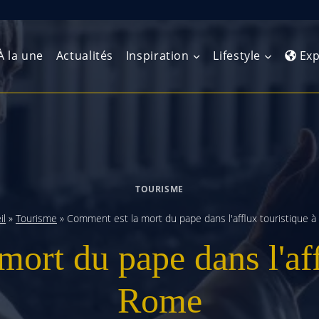
À la une
Actualités
Inspiration
Lifestyle
Exp
Europe de l’Ouest
Amérique du Nord
Afrique 
(Maghre
Europe du Nord
Amérique centrale
Afrique 
TOURISME
Europe centrale
Antilles et Caraïbes
Afrique d
il
»
Tourisme
»
Comment est la mort du pape dans l'afflux touristique 
Europe de l’Est
Amérique du Sud
ort du pape dans l'aff
Afrique 
Balkans
Rome