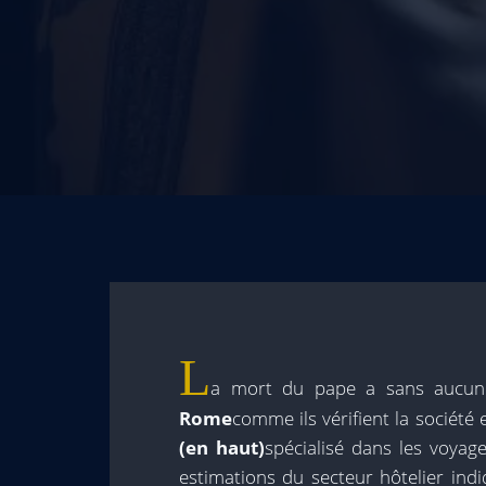
L
a mort du pape a sans aucun
Rome
comme ils vérifient la société
(en haut)
spécialisé dans les voyage
estimations du secteur hôtelier ind