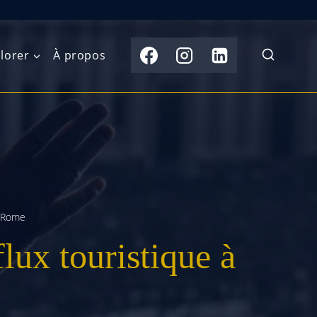
lorer
À propos
du Nord
Moyen-Orient
Australasie
b)
Asie centrale
Îles du Pacifique
de l’Ouest
Sous-continent
e l’Est
indien
à Rome
lux touristique à
australe
Asie du Sud-Est
Extrême-Orient