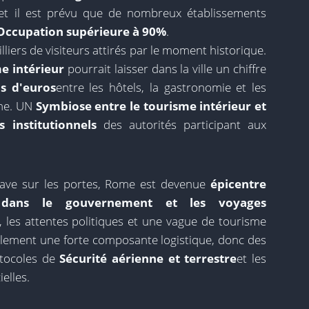
 et il est prévu que de nombreux établissements
Occupation supérieure à 90%
.
illiers de visiteurs attirés par le moment historique.
e intérieur
pourrait laisser dans la ville un chiffre
ns d'euros
entre les hôtels, la gastronomie et les
nne. UN
Symbiose entre le tourisme intérieur et
 institutionnels
des autorités participant aux
lave sur les portes, Rome est devenue
épicentre
e dans le gouvernement et les voyages
 les attentes politiques et une vague de tourisme
galement une forte composante logistique, donc des
otocoles de
Sécurité aérienne et terrestre
et les
ielles.