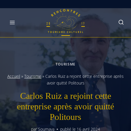
Skip
to
content
TOURISME
Accueil
»
Tourisme
»
Carlos Ruiz a rejoint cette entreprise après
avoir quitté Politours
Carlos Ruiz a rejoint cette
entreprise après avoir quitté
Politours
par
Soumaya
publié le
16 avril 2024