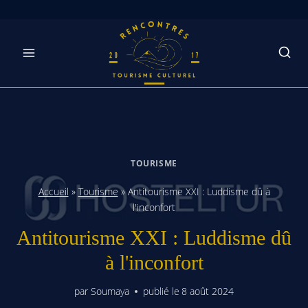
Skip
to
content
TOURISME
Accueil
»
Tourisme
»
Antitourisme XXI : Luddisme dû à
l'inconfort
Antitourisme XXI : Luddisme dû
à l'inconfort
par
Soumaya
publié le
8 août 2024