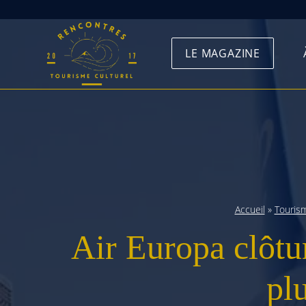
Skip
to
LE MAGAZINE
content
Accueil
»
Touris
Air Europa clôtur
plu