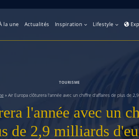
À la une
Actualités
Inspiration
Lifestyle
Exp
Europe de l’Ouest
Amérique du Nord
Afrique 
(Maghre
Europe du Nord
Amérique centrale
Afrique 
TOURISME
Europe centrale
Antilles et Caraïbes
Afrique d
me
»
Air Europa clôturera l'année avec un chiffre d'affaires de plus de 2,9
Europe de l’Est
Amérique du Sud
era l'année avec un chi
Afrique 
Balkans
s de 2,9 milliards d'e