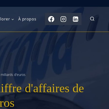
lorer
À propos
du Nord
Moyen-Orient
Australasie
b)
Asie centrale
Îles du Pacifique
de l’Ouest
Sous-continent
e l’Est
indien
 milliards d'euros
ffre d'affaires de
australe
Asie du Sud-Est
Extrême-Orient
uros