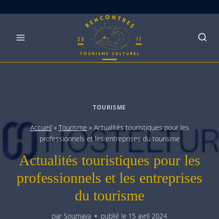
Skip
to
content
TOURISME
Accueil
»
Tourisme
»
Actualités touristiques pour les
professionnels et les entreprises du tourisme
Actualités touristiques pour les
professionnels et les entreprises
du tourisme
par
Soumaya
publié le
15 avril 2024