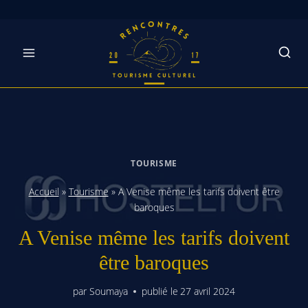
Skip
to
content
TOURISME
Accueil
»
Tourisme
»
A Venise même les tarifs doivent être
baroques
A Venise même les tarifs doivent
être baroques
par
Soumaya
publié le
27 avril 2024