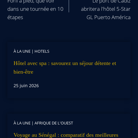
Forlì à pied, que voir
Le port de Cádiz
dans une tournée en 10
abritera l'hôtel 5-Star
étapes
GL Puerto América
À LA UNE
|
HOTELS
Hôtel avec spa : savourez un séjour détente et
bien-être
25 juin 2026
À LA UNE
|
AFRIQUE DE L'OUEST
Voyage au Sénégal : comparatif des meilleures