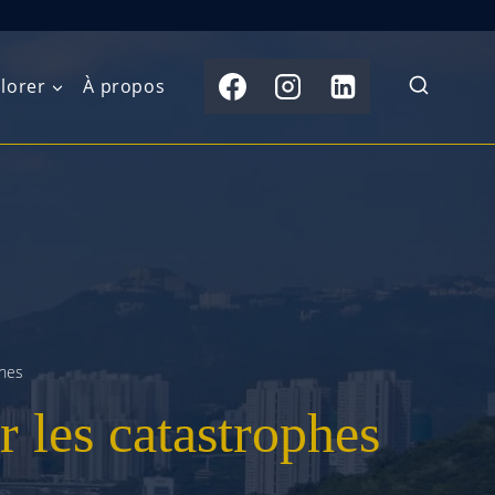
lorer
À propos
du Nord
Moyen-Orient
Australasie
b)
Asie centrale
Îles du Pacifique
de l’Ouest
Sous-continent
e l’Est
indien
phes
australe
Asie du Sud-Est
 les catastrophes
Extrême-Orient