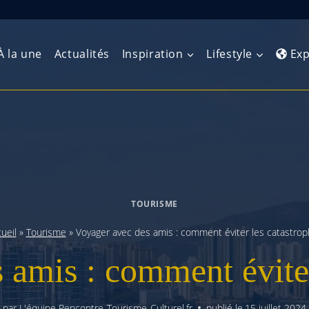
À la une
Actualités
Inspiration
Lifestyle
Exp
Europe de l’Ouest
Amérique du Nord
Afrique 
(Maghre
Europe du Nord
Amérique centrale
Afrique 
Europe centrale
Antilles et Caraïbes
TOURISME
Afrique d
Europe de l’Est
Amérique du Sud
ueil
»
Tourisme
»
Voyager avec des amis : comment éviter les catastro
Afrique 
Balkans
 amis : comment éviter
par
L'équipe Rencontre-Tourisme-Culturel.fr
publié le
15 juillet 2024