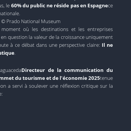
us, le
60% du public ne réside pas en Espagne
ce
nationale.
ce: © Prado National Museum
 moment où les destinations et les entreprises
en question la valeur de la croissance uniquement
joute à ce débat dans une perspective claire:
Il ne
stique
.
haguaceda
Directeur de la communication du
mmet du tourisme et de l'économie 2025
tenue
ion a servi à soulever une réflexion critique sur la
e: