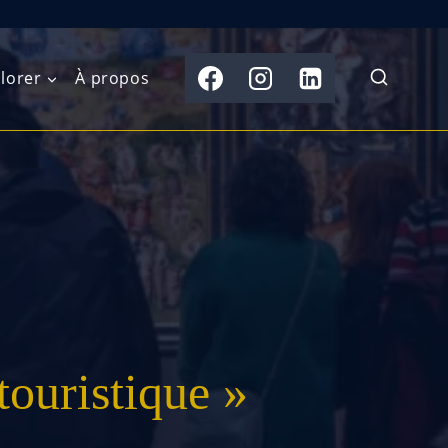
lorer
À propos
du Nord
Moyen-Orient
Australasie
b)
Asie centrale
Îles du Pacifique
de l’Ouest
Sous-continent
e l’Est
indien
australe
Asie du Sud-Est
ouristique »
Extrême-Orient