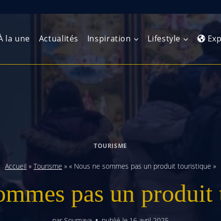
À la une
Actualités
Inspiration
Lifestyle
Exp
Europe de l’Ouest
Amérique du Nord
Afrique 
(Maghre
Europe du Nord
Amérique centrale
Afrique 
Europe centrale
Antilles et Caraïbes
TOURISME
Afrique d
Europe de l’Est
Amérique du Sud
Accueil
»
Tourisme
»
« Nous ne sommes pas un produit touristique »
Afrique 
Balkans
ommes pas un produit t
par
Soumaya
publié le
16 avril 2025