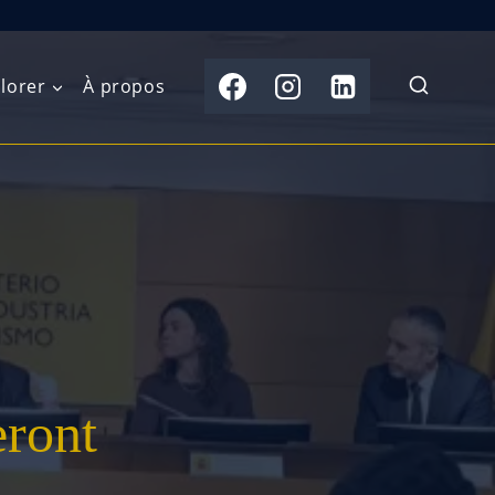
lorer
À propos
du Nord
Moyen-Orient
Australasie
b)
Asie centrale
Îles du Pacifique
de l’Ouest
Sous-continent
e l’Est
indien
australe
Asie du Sud-Est
eront
Extrême-Orient