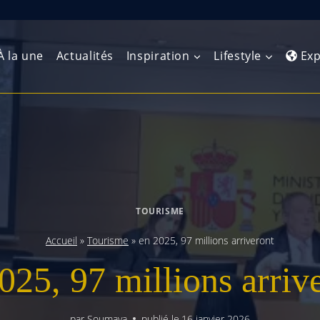
À la une
Actualités
Inspiration
Lifestyle
Exp
Europe de l’Ouest
Amérique du Nord
Afrique 
(Maghre
Europe du Nord
Amérique centrale
Afrique 
Europe centrale
Antilles et Caraïbes
TOURISME
Afrique d
Europe de l’Est
Amérique du Sud
Accueil
»
Tourisme
»
en 2025, 97 millions arriveront
Afrique 
Balkans
025, 97 millions arriv
par
Soumaya
publié le
16 janvier 2026